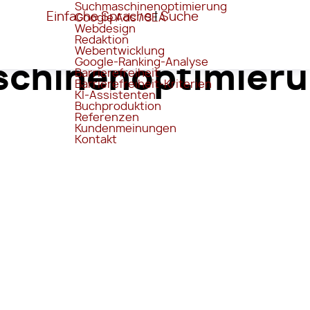
Suchmaschinenoptimierung
Einfache Sprache
|
Suche
Google Ads / SEA
Webdesign
Redaktion
Webentwicklung
Google-Ranking-Analyse
chinenoptimieru
Barrierefreiheit
Barrierefreiheit-Kriterien
KI-Assistenten
Buchproduktion
Referenzen
Kundenmeinungen
Kontakt